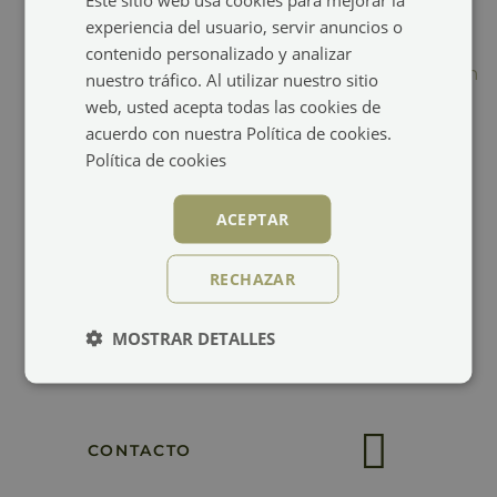
experiencia del usuario, servir anuncios o
DIRECCIÓN
ENGLISH
contenido personalizado y analizar
Salida
Carretera Almonacid a Chueca, s/n
FRENCH
nuestro tráfico. Al utilizar nuestro sitio
45420, Toledo
web, usted acepta todas las cookies de
España
acuerdo con nuestra Política de cookies.
Personas
02
Política de cookies
ACEPTAR
Promo code
Habitaciones
CONTACTO
Añadir habitación
Aplicar
T. +34 925 96 08 71
- Recepción
RECHAZAR
RESERVAR
info@hotelvillanazules.com
MOSTRAR DETALLES
CONTACTO